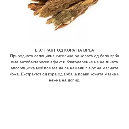
ЕКСТРАКТ ОД КОРА НА ВРБА
Природната салицилна киселина од кората од бела врба
има антибактериски ефект и благодарение на нејзината
апсорпциска моќ помага да се намали сјајот на масната
кожа. Екстрактот од кора од врба ја прави кожата мазна и
нежна на допир.