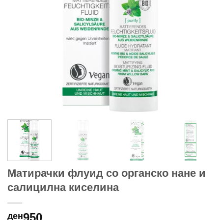
Матирачки флуид со органско нане и
салицилна киселина
950
ден