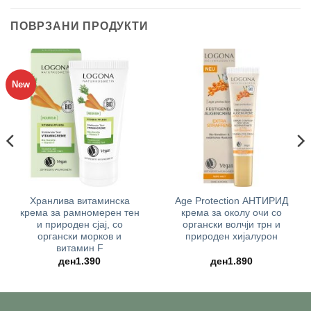
ПОВРЗАНИ ПРОДУКТИ
New
Хранлива витаминска
Age Protection АНТИРИД
крема за рамномерен тен
крема за околу очи со
и природен сјај, со
органски волчји трн и
органски морков и
природен хијалурон
витамин F
ден
1.390
ден
1.890