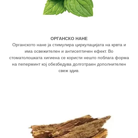
ОРГАНСКО НАНЕ
Органското нане ја стимулира циркулацијата на крвта и
има освежителен и антисептичен ефект. Во
стоматолошката хигиена се користи нешто поблага форма
на пеперминт кој обезбедува долготраен дополнителен
свеж здив.