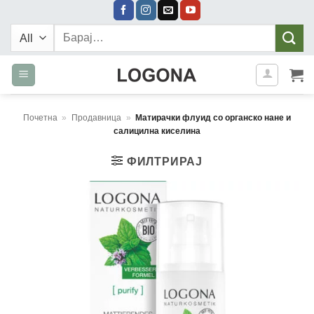
Skip
to
Барај:
content
Почетна
»
Продавница
»
Матирачки флуид со органско нане и
салицилна киселина
ФИЛТРИРАЈ