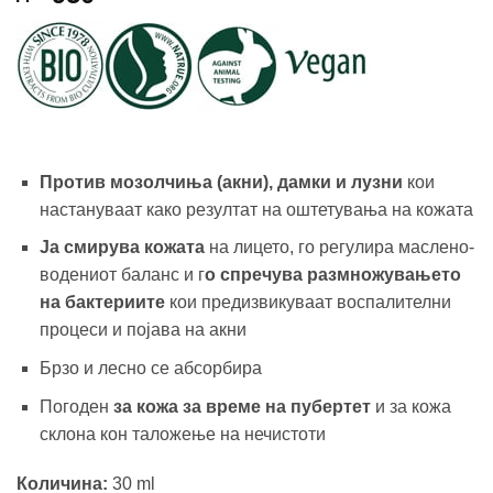
Против мозолчиња (акни), дамки и лузни
кои
настануваат како резултат на оштетувања на кожата
Ја смирува кожата
на лицето, го регулира маслено-
водениот баланс и г
о спречува размножувањето
на бактериите
кои предизвикуваат воспалителни
процеси и појава на акни
Брзо и лесно се абсорбира
Погоден
за кожа за време на пубертет
и за кожа
склона кон таложење на нечистоти
Количина:
30 ml