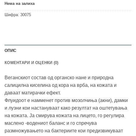
Нема на залиха
Шифра:
30075
ОПИС
КОМЕНТАРИ И ОЦЕНКИ (0)
Веганскиот состав од органско нане и природна
салицилна киселина од кора на врба, на кожата и
даваат матирачки ефект.
Флуидоот е намменет против мозолчиња (акни), дамки
и лузни кои настануваат како резултат на оштетувања
на кожата. Ја смирува кожата на лицето, го регулира
маслено -водениот баланс и го спречува
размножувањето на бактериите кои предизвикуваат