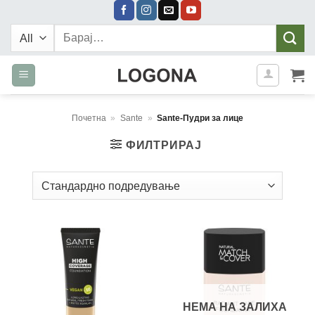
Skip
to
Барај:
content
Почетна
»
Sante
»
Sante-Пудри за лице
ФИЛТРИРАЈ
НЕМА НА ЗАЛИХА