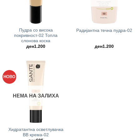
Пудра со висока
Радијантна течна пудра-02
покривност-02 Топла
слонова коска
ден
1.200
ден
1.200
НОВО
НЕМА НА ЗАЛИХА
Хидратантна осветлувачка
BB крема-02