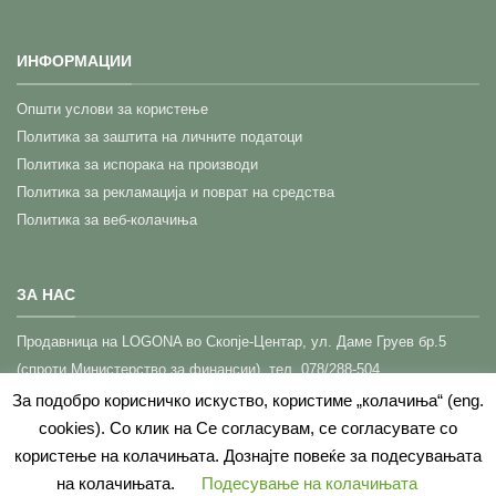
ИНФОРМАЦИИ
Општи услови за користење
Политика за заштита на личните податоци
Политика за испорака на производи
Политика за рекламација и поврат на средства
Политика за веб-колачиња
ЗА НАС
Прoдавница на LOGONA во Скопје-Центар,
ул. Даме Груев бр.5
(спроти Министерство за финансии), тел. 078/288-504
КОНТАКТ (Корисничка поддршка)
За подобро корисничко искуство, користиме „колачиња“ (eng.
cookies). Со клик на Се согласувам, се согласувате со
користење на колачињата. Дознајте повеќе за подесувањата
на колачињата.
Подесување на колачињата