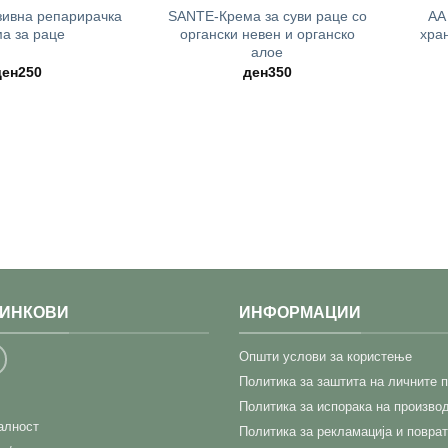
ивна репарирачка
SANTE-Крема за суви раце со
AA
а за раце
органски невен и органско
хра
алое
ден
250
ден
350
ЛИНКОВИ
ИНФОРМАЦИИ
Општи услови за користење
Политика за заштита на личните 
Политика за испорака на произво
јалност
Политика за рекламација и поврат