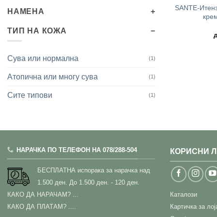
SANTE-Итенз
НАМЕНА
крем
ТИП НА КОЖА
Сува или нормална
(1)
Атопична или многу сува
(1)
Сите типови
(1)
НАРАЧКА ПО ТЕЛЕФОН НА 078/288-504
КОРИСНИ 
БЕСПЛАТНА испорака за нарачка над
1.500 ден.
До 1.500 ден. - 120 ден.
КАКО ДА НАРАЧАМ?
...
Каталози
КАКО ДА ПЛАТАМ? ....
Картичка за ло