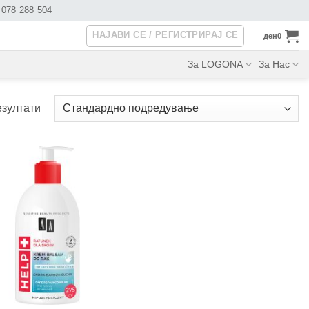
078 288 504
НАЈАВИ СЕ / РЕГИСТРИРАЈ СЕ
ден
0
За LOGONA
За Нас
езултати