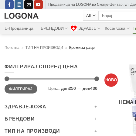
Skip
Прoдавница на LOGONA во Скопје-Центар, ул. Дам
to
Барај:
content
Е-Продавница
|
БРЕНДОВИ
ЗДРАВЈЕ
Коса/Кожа
Т
Почетна
»
ТИП НА ПРОИЗВОДИ
»
Креми за раце
ФИЛТРИРАЈ СПОРЕД ЦЕНА
НОВО
Мин.
Максимална
Цена:
ден250
—
ден430
ФИЛТРИРАЈ
цена
цена
НЕМА 
ЗДРАВЈЕ-КОЖА
БРЕНДОВИ
+
ТИП НА ПРОИЗВОДИ