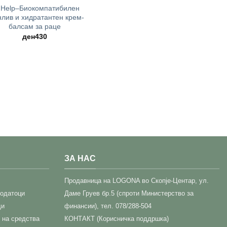
 Help–Биокомпатибилен
нлив и хидратантен крем-
балсам за раце
ден
430
ЗА НАС
Прoдавница на LOGONA во Скопје-Центар,
ул.
податоци
Даме Груев бр.5 (спроти Министерство за
ди
финансии), тел. 078/288-504
 на средства
КОНТАКТ (Корисничка поддршка)