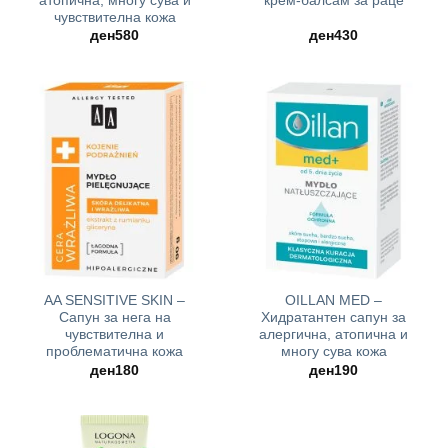
атопична, многу сува и
крем-балсам за раце
чувствителна кожа
ден
580
ден
430
AA SENSITIVE SKIN –
OILLAN MED –
Сапун за нега на
Хидратантен сапун за
чувствителна и
алергична, атопична и
проблематична кожа
многу сува кожа
ден
180
ден
190