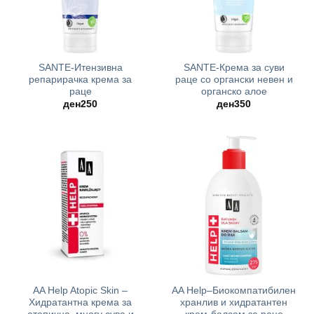
SANTE-Итензивна
SANTE-Крема за суви
репарирачка крема за
раце со органски невен и
раце
органско алое
ден
250
ден
350
AA Help Atopic Skin –
AA Help–Биокомпатибилен
Хидратантна крема за
хранлив и хидратантен