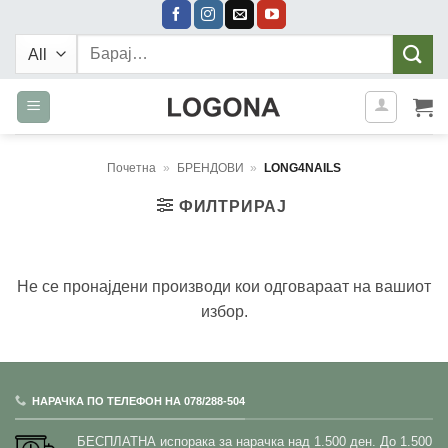
Skip
to
Барај:
content
Почетна
»
БРЕНДОВИ
»
LONG4NAILS
ФИЛТРИРАЈ
Не се пронајдени производи кои одговараат на вашиот
избор.
НАРАЧКА ПО ТЕЛЕФОН НА 078/288-504
БЕСПЛАТНА испорака за нарачка над 1.500 ден.
До 1.500