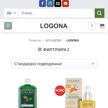
Skip
to
Барај:
content
Почетна
»
БРЕНДОВИ
»
LOGONA
ФИЛТРИРАЈ
НОВО