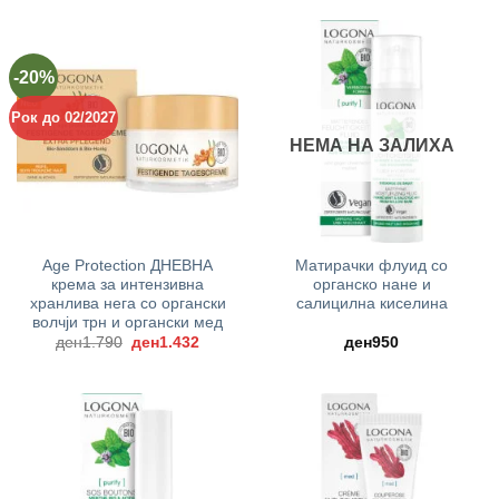
-20%
Рок до 02/2027
НЕМА НА ЗАЛИХА
Age Protection ДНЕВНА
Матирачки флуид со
крема за интензивна
органско нане и
хранлива нега со органски
салицилна киселина
волчји трн и органски мед
Original
Current
ден
1.790
ден
1.432
ден
950
price
price
was:
is:
ден1.790.
ден1.432.