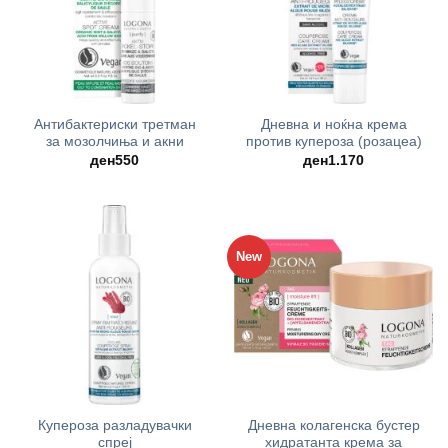
Антибактериски третман
Дневна и ноќна крема
за мозолчиња и акни
против купероза (розацеа)
ден
550
ден
1.170
New
Купероза разладувачки
Дневна колагенска бустер
спреј
хидратанта крема за