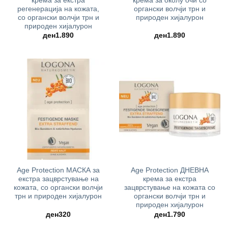
крема за екстра
крема за околу очи со
регенерација на кожата,
органски волчји трн и
со органски волчји трн и
природен хијалурон
природен хијалурон
ден
1.890
ден
1.890
Age Protection МАСКА за
Age Protection ДНЕВНА
екстра зацврстување на
крема за екстра
кожата, со органски волчји
зацврстување на кожата со
трн и природен хијалурон
органски волчји трн и
природен хијалурон
ден
320
ден
1.790