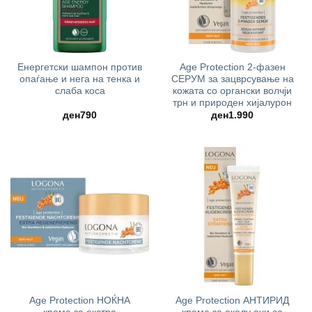
Енергетски шампон против
Age Protection 2-фазен
опаѓање и нега на тенка и
СЕРУМ за зацврсување на
слаба коса
кожата со органски волчји
трн и природен хијалурон
ден
790
ден
1.990
Age Protection НОЌНА
Age Protection АНТИРИД