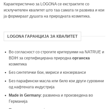
Карактеристично за LOGONA се екстрактите со
исклучителен квалитет што таа самата ги развива и кои
ја формираат душата на природната козметика.
LOGONA ГАРАНЦИЈА ЗА КВАЛИТЕТ
Во согласност со строгите критеруими на NATRUE и
BDIH за сертифицирана природна
органска
козметика
Без синтетички бои, мириси и конзерванси
Без парафински масла или било кои други суровини
од нафтената индустрија
Made in Germany
: развиена и произведена во
Германија