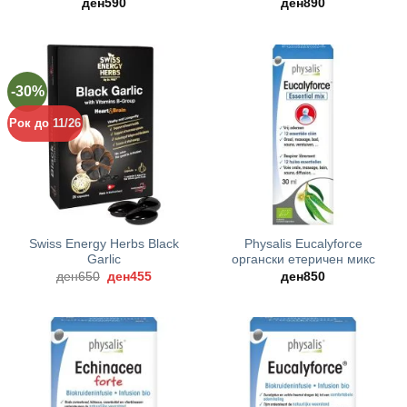
ден
590
ден
890
-30%
Рок до 11/26
Swiss Energy Herbs Black
Physalis Eucalyforce
Garlic
органски етеричен микс
Original
Current
ден
650
ден
455
ден
850
price
price
was:
is:
ден650.
ден455.