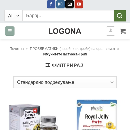
Skip
to
Барај:
content
Почетна
»
ПРОБЛЕМАТИКИ (посебни потреби) на организмот
»
Имунитет-Настинка-Грип
ФИЛТРИРАЈ