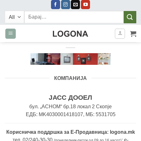
Skip
to
Барај:
content
КОМПАНИЈА
ЈАСС ДООЕЛ
бул. „АСНОМ“ бр.18 локал 2 Скопје
ЕДБ: MK4030001418107, МБ: 5531705
Корисничка поддршка за Е-Продавница: logona.mk
тел. 02/240-30-30
; е-
(понеделник-петок од 09 до 16 часот)