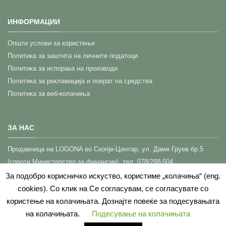
ИНФОРМАЦИИ
Општи услови за користење
Политика за заштита на личните податоци
Политика за испорака на производи
Политика за рекламација и поврат на средства
Политика за веб-колачиња
ЗА НАС
Прoдавница на LOGONA во Скопје-Центар,
ул. Даме Груев бр.5
(спроти Министерство за финансии), тел. 078/288-504
КОНТАКТ (Корисничка поддршка)
За подобро корисничко искуство, користиме „колачиња“ (eng.
cookies). Со клик на Се согласувам, се согласувате со
користење на колачињата. Дознајте повеќе за подесувањата
на колачињата.
Подесување на колачињата