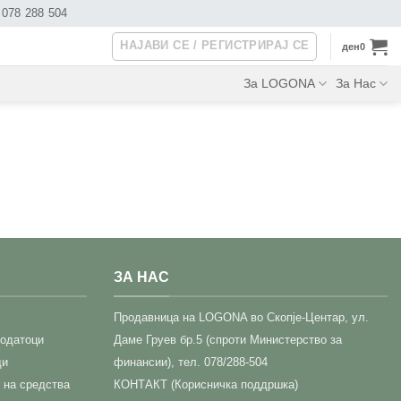
078 288 504
НАЈАВИ СЕ / РЕГИСТРИРАЈ СЕ
ден
0
За LOGONA
За Нас
ЗА НАС
Прoдавница на LOGONA во Скопје-Центар,
ул.
податоци
Даме Груев бр.5 (спроти Министерство за
ди
финансии), тел. 078/288-504
 на средства
КОНТАКТ (Корисничка поддршка)