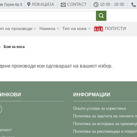
ЛОКАЦИЈА
CONTACT
10:00 - 18:00
е Груев бр.5
ип на производи
Намена
Тип на кожа
ПОПУСТИ
»
Бои за коса
дени производи кои одговараат на вашиот избор.
ЛИНКОВИ
ИНФОРМАЦИИ
Општи услови за користење
Политика за заштита на личните 
Политика за испорака на произво
јалност
Политика за рекламација и поврат