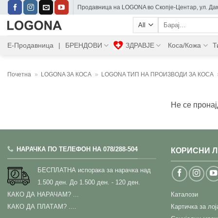
Skip
Прoдавница на LOGONA во Скопје-Центар, ул. Дам
to
Барај:
content
Е-Продавница
|
БРЕНДОВИ
ЗДРАВЈЕ
Коса/Кожа
Т
Почетна
»
LOGONA ЗА КОСА
»
LOGONA ТИП НА ПРОИЗВОДИ ЗА КОСА
Не се пронај
НАРАЧКА ПО ТЕЛЕФОН НА 078/288-504
КОРИСНИ 
БЕСПЛАТНА испорака за нарачка над
1.500 ден.
До 1.500 ден. - 120 ден.
КАКО ДА НАРАЧАМ?
...
Каталози
КАКО ДА ПЛАТАМ? ....
Картичка за ло