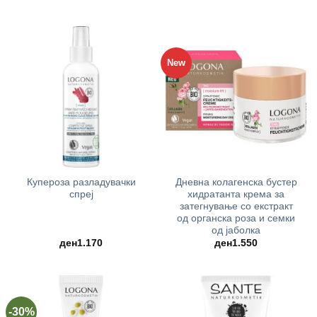
price
price
was:
is:
ден1.790.
ден1.43
New
Купероза разладувачки
Дневна колагенска бустер
спреј
хидратанта крема за
затегнување со екстракт
од органска роза и семки
од јаболка
ден
1.170
ден
1.550
-30%