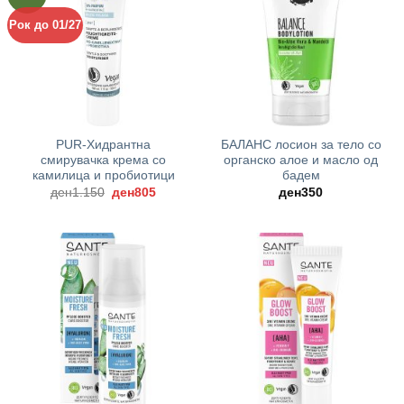
Рок до 01/27
PUR-Хидрантна
БАЛАНС лосион за тело со
смирувачка крема со
органско алое и масло од
камилица и пробиотици
бадем
Original
Current
ден
1.150
ден
805
ден
350
price
price
was:
is:
ден1.150.
ден805.