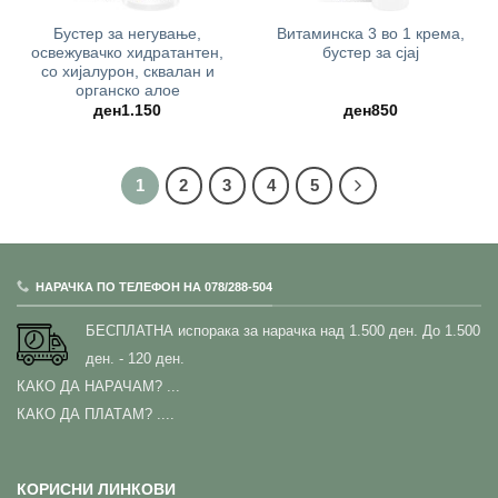
Бустер за негување,
Витаминска 3 во 1 крема,
освежувачко хидратантен,
бустер за сјај
со хијалурон, сквалан и
органско алое
ден
1.150
ден
850
1
2
3
4
5
НАРАЧКА ПО ТЕЛЕФОН НА 078/288-504
БЕСПЛАТНА испорака за нарачка над 1.500 ден.
До 1.500
ден. - 120 ден.
КАКО ДА НАРАЧАМ?
...
КАКО ДА ПЛАТАМ? ....
КОРИСНИ ЛИНКОВИ