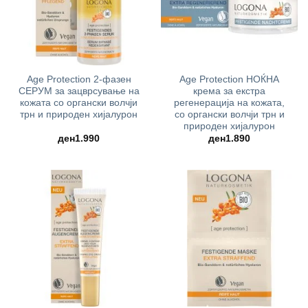
Age Protection 2-фазен
Age Protection НОЌНА
СЕРУМ за зацврсување на
крема за екстра
кожата со органски волчји
регенерација на кожата,
трн и природен хијалурон
со органски волчји трн и
природен хијалурон
ден
1.990
ден
1.890