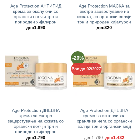
Age Protection АНТИРИД
Age Protection МАСКА за
крема за околу очи со
екстра зацврстување на
органски волчји трн и
кожата, со органски волчји
природен хијалурон
трн и природен хијалурон
ден
1.890
ден
320
-20%
Рок до 02/2027
Age Protection ДНЕВНА
Age Protection ДНЕВНА
крема за екстра
крема за интензивна
зацврстување на кожата со
хранлива нега со органски
органски волчји трн и
волчји трн и органски мед
природен хијалурон
Original
Current
ден
1.790
ден
1.790
ден
1.432