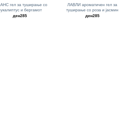
АНС гел за туширање со
ЛАВЛИ ароматичен гел за
еукалиптус и бергамот
туширање со роза и јасмин
ден
285
ден
285