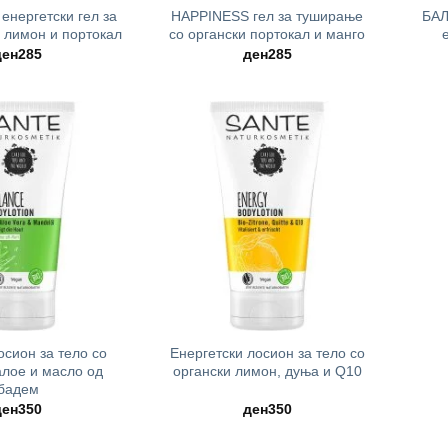
енергетски гел за
HAPPINESS гел за туширање
БАЛ
 лимон и портокал
со органски портокал и манго
ден
285
ден
285
+
сион за тело со
Енергетски лосион за тело со
алое и масло од
органски лимон, дуња и Q10
бадем
ден
350
ден
350