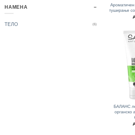
Ароматичен 
НАМЕНА
туширање со
ТЕЛО
(6)
+
БАЛАНС ло
органско 