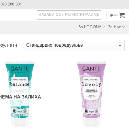
078 288 504
НАЈАВИ СЕ / РЕГИСТРИРАЈ СЕ
ден
0
За LOGONA
За Нас
езултати
НЕМА НА ЗАЛИХА
+