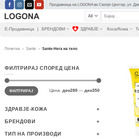
Skip
Прoдавница на LOGONA во Скопје-Центар, ул. Дам
to
Барај:
content
Е-Продавница
|
БРЕНДОВИ
ЗДРАВЈЕ
Коса/Кожа
Т
Почетна
»
Sante
»
Sante-Нега на тело
ФИЛТРИРАЈ СПОРЕД ЦЕНА
Мин.
Максимална
Цена:
ден280
—
ден350
ФИЛТРИРАЈ
цена
цена
ЗДРАВЈЕ-КОЖА
БРЕНДОВИ
+
ТИП НА ПРОИЗВОДИ