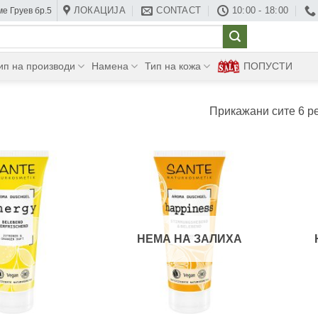
ЛОКАЦИЈА
CONTACT
10:00 - 18:00
е Груев бр.5
ип на производи
Намена
Тип на кожа
ПОПУСТИ
Прикажани сите 6 р
НЕМА НА ЗАЛИХА
+
+