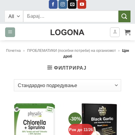
Skip
to
Барај:
content
Почетна
»
ПРОБЛЕМАТИКИ (посебни потреби) на организмот
»
Црн
дроб
ФИЛТРИРАЈ
-30%
Рок до 11/26