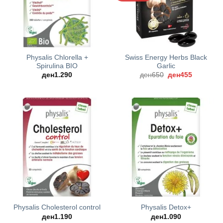
Physalis Chlorella +
Swiss Energy Herbs Black
Spirulina BIO
Garlic
Original
Current
ден
1.290
ден
650
ден
455
price
price
was:
is:
ден650.
ден455.
Physalis Cholesterol control
Physalis Detox+
ден
1.190
ден
1.090