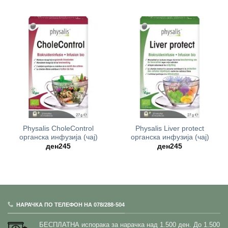
Physalis CholeControl
Physalis Liver protect
oрганска инфузија (чај)
oрганска инфузија (чај)
ден
245
ден
245
НАРАЧКА ПО ТЕЛЕФОН НА 078/288-504
БЕСПЛАТНА испорака за нарачка над 1.500 ден.
До 1.500