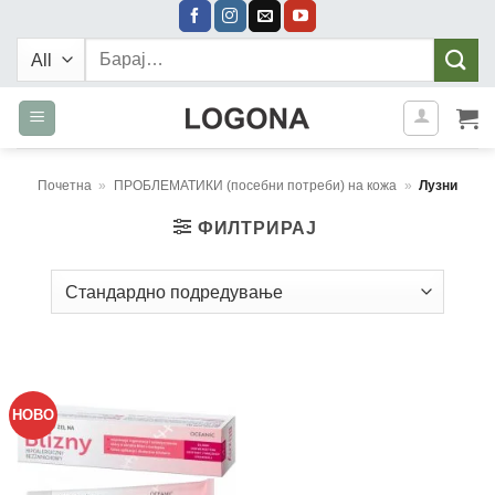
Skip
to
Барај:
content
Почетна
»
ПРОБЛЕМАТИКИ (посебни потреби) на кожа
»
Лузни
ФИЛТРИРАЈ
НОВО