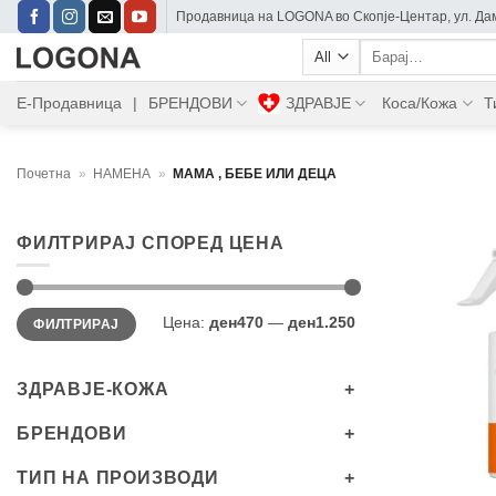
Skip
Прoдавница на LOGONA во Скопје-Центар, ул. Дам
to
Барај:
content
Е-Продавница
|
БРЕНДОВИ
ЗДРАВЈЕ
Коса/Кожа
Т
Почетна
»
НАМЕНА
»
МАМА , БЕБЕ ИЛИ ДЕЦА
ФИЛТРИРАЈ СПОРЕД ЦЕНА
Мин.
Максимална
Цена:
ден470
—
ден1.250
ФИЛТРИРАЈ
цена
цена
ЗДРАВЈЕ-КОЖА
БРЕНДОВИ
+
ТИП НА ПРОИЗВОДИ