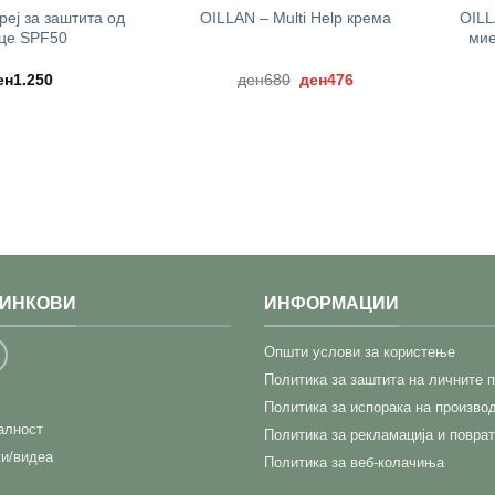
еј за заштита од
OILL
OILLAN – Multi Help кремa
це SPF50
мие
Original
Current
ен
1.250
ден
680
ден
476
price
price
was:
is:
ден680.
ден476.
ЛИНКОВИ
ИНФОРМАЦИИ
Општи услови за користење
Политика за заштита на личните 
Политика за испорака на произво
јалност
Политика за рекламација и поврат
и/видеа
Политика за веб-колачиња