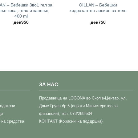
AN – Бебешки 3во1 гел за
OILLAN – Бебешки
ње коса, тело и капење,
хидратантен лосион за тело
400 ml
ден
950
ден
750
ЗА НАС
Прoдавница на LOGONA во Скопје-Центар,
ул.
податоци
Даме Груев бр.5 (спроти Министерство за
ди
финансии), тел. 078/288-504
 на средства
КОНТАКТ (Корисничка поддршка)