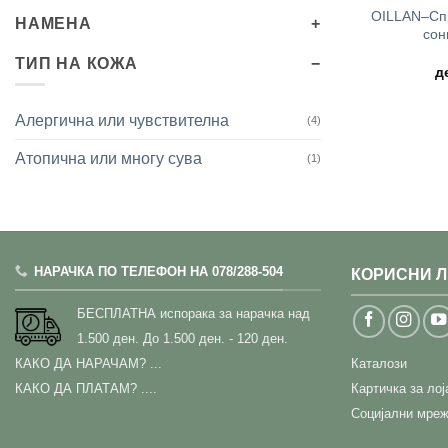
OILLAN–Спр
НАМЕНА
сон
ТИП НА КОЖА
д
Алергична или чувствителна
(4)
Атопична или многу сува
(1)
НАРАЧКА ПО ТЕЛЕФОН НА 078/288-504
КОРИСНИ 
БЕСПЛАТНА испорака за нарачка над
1.500 ден.
До 1.500 ден. - 120 ден.
КАКО ДА НАРАЧАМ?
...
Каталози
КАКО ДА ПЛАТАМ? ....
Картичка за ло
Социјални мреж