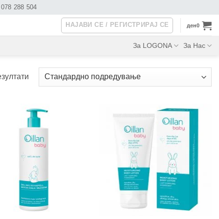
078 288 504
НАЈАВИ СЕ / РЕГИСТРИРАЈ СЕ
ден
0
За LOGONA
За Нас
езултати
+