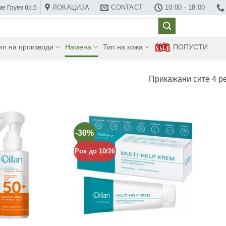
ЛОКАЦИЈА
CONTACT
10:00 - 18:00
е Груев бр.5
ип на производи
Намена
Тип на кожа
ПОПУСТИ
Прикажани сите 4 р
-30%
Рок до 10/26
+
+