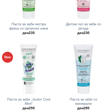
Паста за заби екстра
Детски гел за заби со
фреш со органско нане
јагода
ден
235
ден
230
New
Паста за заби „Junior Cool
Паста за заби со
Mint“
минерали
ден
250
ден
295