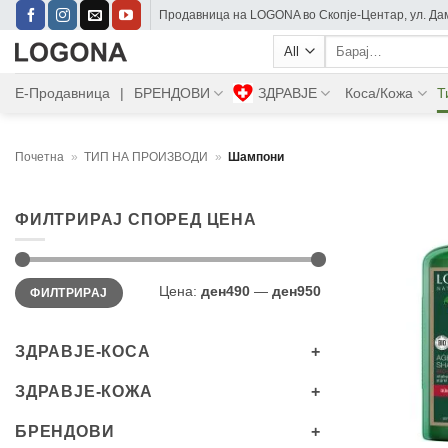
Skip
Прoдавница на LOGONA во Скопје-Центар, ул. Дам
to
Барај:
content
Е-Продавница
|
БРЕНДОВИ
ЗДРАВЈЕ
Коса/Кожа
Т
Почетна
»
ТИП НА ПРОИЗВОДИ
»
Шампони
ФИЛТРИРАЈ СПОРЕД ЦЕНА
Мин.
Максимална
Цена:
ден490
—
ден950
ФИЛТРИРАЈ
цена
цена
ЗДРАВЈЕ-КОСА
ЗДРАВЈЕ-КОЖА
+
БРЕНДОВИ