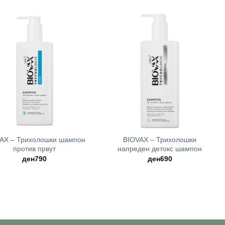
was:
is:
ден790.
ден593.
+
AX – Трихолошки шампон
BIOVAX – Трихолошки
против првут
напреден детокс шампон
ден
790
ден
690