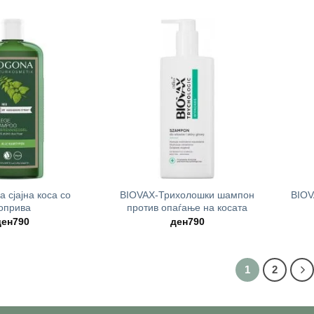
was:
is:
ден790.
ден593.
+
+
 сјајна коса со
BIOVAX-Трихолошки шампон
BIOV
оприва
против опаѓање на косата
ден
790
ден
790
1
2