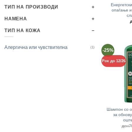
Енергетск
ТИП НА ПРОИЗВОДИ
опаѓање и
сл
НАМЕНА
ТИП НА КОЖА
Алергична или чувствителна
(1)
-25%
Рок до 12/26
+
Шампон со ор
за обнов
оште
ден
7