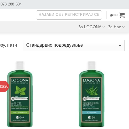
078 288 504
НАЈАВИ СЕ / РЕГИСТРИРАЈ СЕ
ден
0
За LOGONA
За Нас
езултати
12/26
+