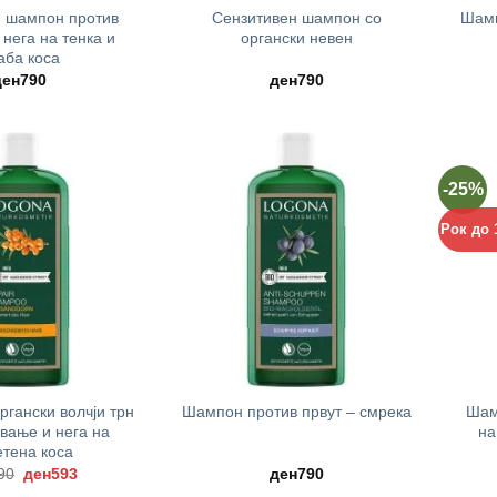
и шампон против
Сензитивен шампон со
Шамп
 нега на тенка и
органски невен
аба коса
ден
790
ден
790
-25%
Рок до 
+
+
гански волчји трн
Шам
Шампон против првут – смрека
ување и нега на
на
тена коса
Original
Current
90
ден
593
ден
790
price
price