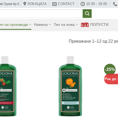
ЛОКАЦИЈА
CONTACT
10:00 - 18:00
е Груев бр.5
ип на производи
Намена
Тип на кожа
ПОПУСТИ
Прикажани 1–12 од 22 р
-25%
Рок до 
+
+