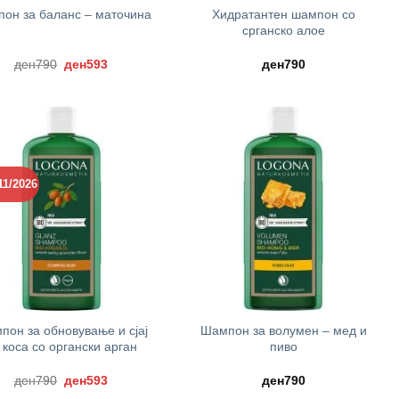
Хидратантен шампон со
он за баланс – маточина
срганско алое
Original
Current
ден
790
ден
593
ден
790
price
price
was:
is:
ден790.
ден593.
11/2026
+
пон за обновување и сјај
Шампон за волумен – мед и
 коса со органски арган
пиво
Original
Current
ден
790
ден
593
ден
790
price
price