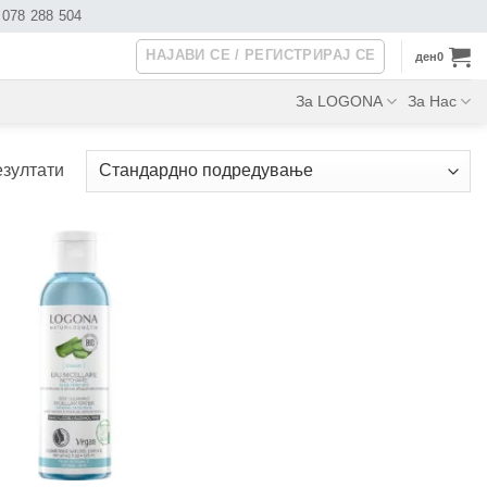
078 288 504
НАЈАВИ СЕ / РЕГИСТРИРАЈ СЕ
ден
0
За LOGONA
За Нас
езултати