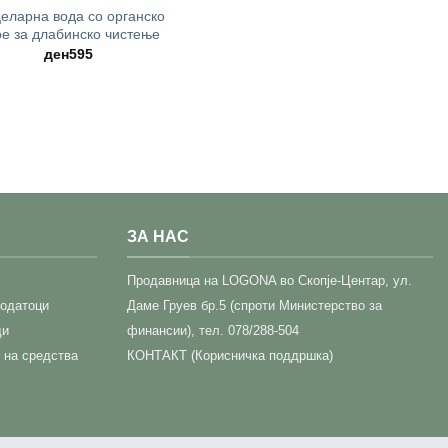
еларна вода со органско
е за длабинско чистење
ден
595
ЗА НАС
Прoдавница на LOGONA во Скопје-Центар,
ул.
податоци
Даме Груев бр.5 (спроти Министерство за
ди
финансии), тел. 078/288-504
 на средства
КОНТАКТ (Корисничка поддршка)