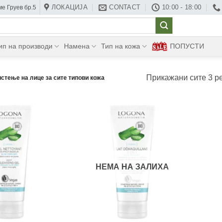
ЛОКАЦИЈА
CONTACT
10:00 - 18:00
е Груев бр.5
ип на производи
Намена
Тип на кожа
ПОПУСТИ
Прикажани сите 3 р
чистење на лице за сите типови кожа
НЕМА НА ЗАЛИХА
+
+