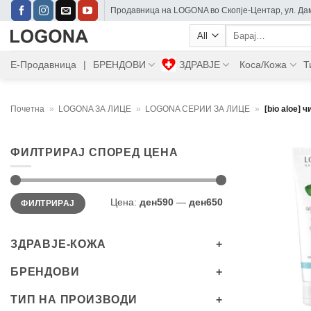
Skip
Прoдавница на LOGONA во Скопје-Центар, ул. Дам
to
Барај:
content
Е-Продавница
|
БРЕНДОВИ
ЗДРАВЈЕ
Коса/Кожа
Т
Почетна
»
LOGONA ЗА ЛИЦЕ
»
LOGONA СЕРИИ ЗА ЛИЦЕ
»
[bio aloe] 
ФИЛТРИРАЈ СПОРЕД ЦЕНА
Мин.
Максимална
Цена:
ден590
—
ден650
ФИЛТРИРАЈ
цена
цена
ЗДРАВЈЕ-КОЖА
БРЕНДОВИ
+
ТИП НА ПРОИЗВОДИ