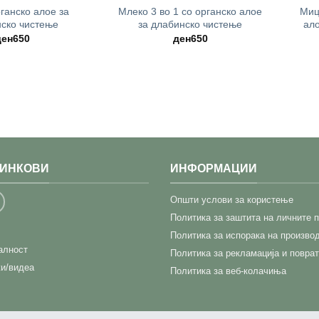
рганско алое за
Млеко 3 во 1 со органско алое
Миц
ско чистење
за длабинско чистење
ало
ден
650
ден
650
ЛИНКОВИ
ИНФОРМАЦИИ
Општи услови за користење
Политика за заштита на личните 
Политика за испорака на произво
јалност
Политика за рекламација и поврат
и/видеа
Политика за веб-колачиња