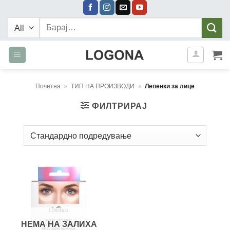
Skip
to
Барај:
content
Почетна
»
ТИП НА ПРОИЗВОДИ
»
Лепенки за лице
ФИЛТРИРАЈ
НЕМА НА ЗАЛИХА