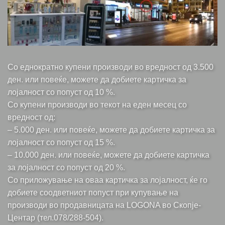
Со еднократно купени производи во вредност од 3.500
ден. или повеќе, можете да добиете картичка за
лојалност со попуст од 10 %.
Со купени производи во текот на еден месец со
вредност од:
– 5.000 ден. или повеќе, можете да добиете картичка за
лојалност со попуст од 15 %.
– 10.000 ден. или повеќе, можете да добиете картичка
за лојалност со попуст од 20 %.
Со приложување на оваа картичка за лојалност, ќе го
добиете соодветниот попуст при купување на
производи во продавницата на LOGONA во Скопје-
Центар (тел.078/288-504).