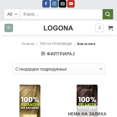
Skip
to
Барај:
content
Почетна
»
ТИП НА ПРОИЗВОДИ
»
Бои за коса
ФИЛТРИРАЈ
НЕМА НА ЗАЛИХА