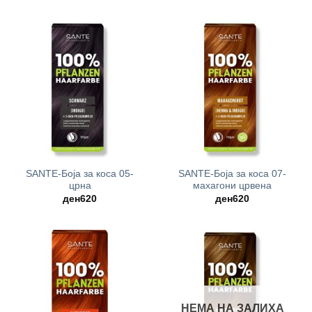
SANTE-Боја за коса 05-
SANTE-Боја за коса 07-
црна
махагони црвена
ден
620
ден
620
НЕМА НА ЗАЛИХА