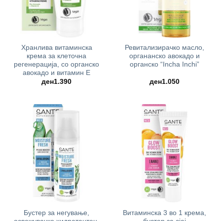
Хранлива витаминска
Ревитализирачко масло,
крема за клеточна
органанско авокадо и
регенерација, со органско
органско “Incha Inchi”
авокадо и витамин Е
ден
1.390
ден
1.050
Бустер за негување,
Витаминска 3 во 1 крема,