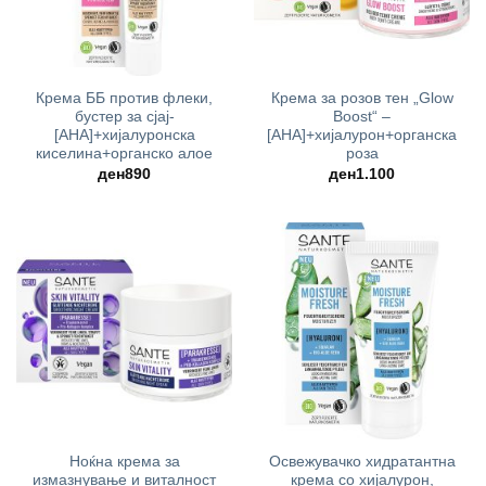
Крема ББ против флеки,
Крема за розов тен „Glow
бустер за сјај-
Boost“ –
[AHA]+хијалуронска
[AHA]+хијалурон+органска
киселина+органско алое
роза
ден
890
ден
1.100
Ноќна крема за
Освежувачко хидратантна
измазнување и виталност
крема со хијалурон,