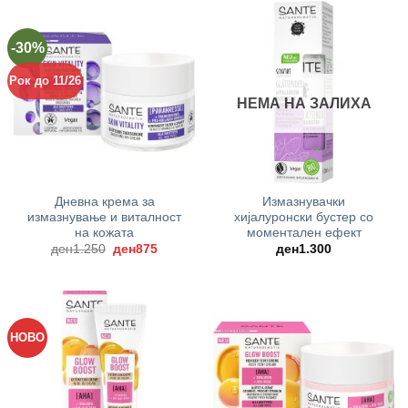
-30%
Рок до 11/26
НЕМА НА ЗАЛИХА
Дневна крема за
Измазнувачки
измазнување и виталност
хијалуронски бустер со
на кожата
моментален ефект
Original
Current
ден
1.250
ден
875
ден
1.300
price
price
was:
is:
ден1.250.
ден875.
НОВО