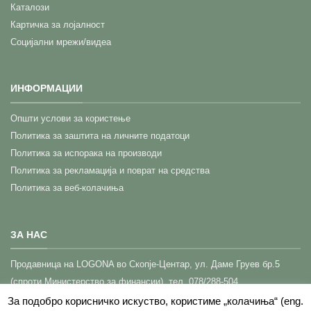
Каталози
Картичка за лојалност
Социјални мрежи/видеа
ИНФОРМАЦИИ
Општи услови за користење
Политика за заштита на личните податоци
Политика за испорака на производи
Политика за рекламација и поврат на средства
Политика за веб-колачиња
ЗА НАС
Прoдавница на LOGONA во Скопје-Центар,
ул. Даме Груев бр.5
(спроти Министерство за финансии), тел. 078/288-504
КОНТАКТ (Корисничка поддршка)
За подобро корисничко искуство, користиме „колачиња“ (eng.