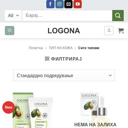
Skip
to
Барај:
content
Почетна
»
ТИП НА КОЖА
»
Сите типови
ФИЛТРИРАЈ
New
НЕМА НА ЗАЛИХА