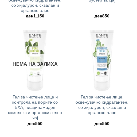
освежувачко хидратантен,
бустер за сјај
со хијалурон, сквалан и
органско алое
ден
1.150
ден
850
НЕМА НА ЗАЛИХА
Гел за чистење лице и
Гел за чистење лице,
контрола на порите со
освежувачко хидратантен,
БХА, ниацинамиден
со хијалурон, сквалан и
комплекс и органски зелен
органско алое
чај
ден
550
ден
550