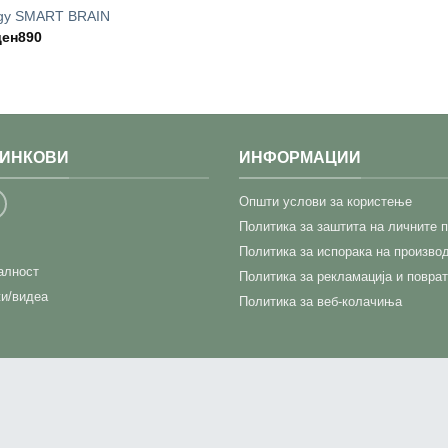
rgy SMART BRAIN
ден
890
ЛИНКОВИ
ИНФОРМАЦИИ
Општи услови за користење
Политика за заштита на личните 
Политика за испорака на произво
јалност
Политика за рекламација и поврат
и/видеа
Политика за веб-колачиња