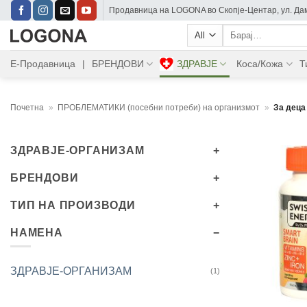
Skip
Прoдавница на LOGONA во Скопје-Центар, ул. Дам
to
Барај:
content
Е-Продавница
|
БРЕНДОВИ
ЗДРАВЈЕ
Коса/Кожа
Т
Почетна
»
ПРОБЛЕМАТИКИ (посебни потреби) на организмот
»
За деца
ЗДРАВЈЕ-ОРГАНИЗАМ
БРЕНДОВИ
ТИП НА ПРОИЗВОДИ
НАМЕНА
ЗДРАВЈЕ-ОРГАНИЗАМ
(1)
+