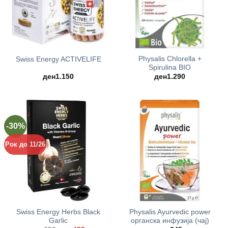
Physalis Chlorella +
Swiss Energy ACTIVELIFE
Spirulina BIO
ден
1.150
ден
1.290
-30%
Рок до 11/26
Swiss Energy Herbs Black
Physalis Ayurvedic power
Garlic
oрганска инфузија (чај)