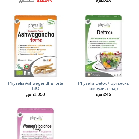
Original
Current
ден
650
ден
455
ден
245
price
price
was:
is:
ден650.
ден455.
Physalis Ashwagandha forte
Physalis Detox+ oрганска
BIO
инфузија (чај)
ден
1.050
ден
245