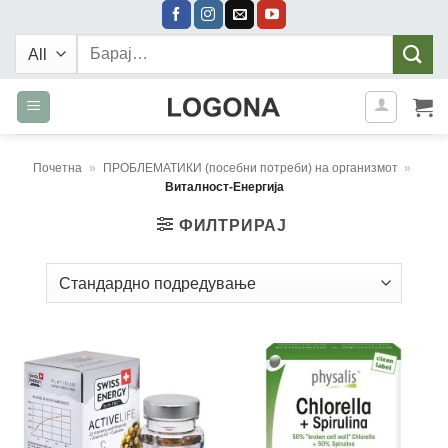
Skip
to
Барај:
content
Почетна
»
ПРОБЛЕМАТИКИ (посебни потреби) на организмот
»
Виталност-Енергија
ФИЛТРИРАЈ