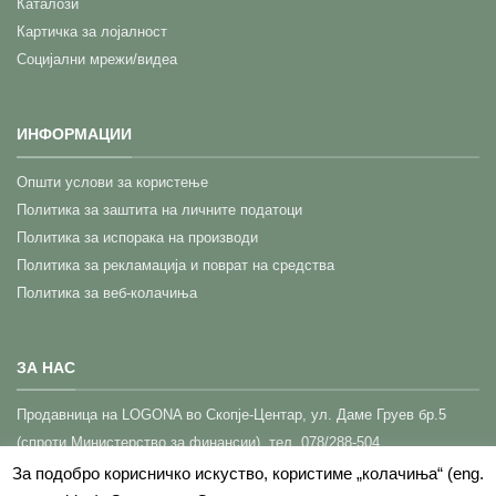
Каталози
Картичка за лојалност
Социјални мрежи/видеа
ИНФОРМАЦИИ
Општи услови за користење
Политика за заштита на личните податоци
Политика за испорака на производи
Политика за рекламација и поврат на средства
Политика за веб-колачиња
ЗА НАС
Прoдавница на LOGONA во Скопје-Центар,
ул. Даме Груев бр.5
(спроти Министерство за финансии), тел. 078/288-504
КОНТАКТ (Корисничка поддршка)
За подобро корисничко искуство, користиме „колачиња“ (eng.