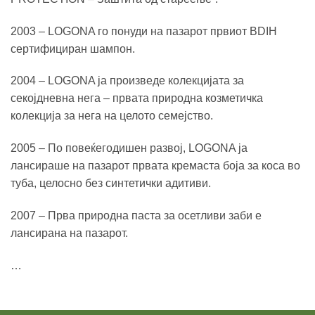
2003 – LOGONA го понуди на пазарот првиот BDIH
сертифициран шампон.
2004 – LOGONA ја произведе колекцијата за
секојдневна нега – првата природна козметичка
колекција за нега на целото семејство.
2005 – По повеќегодишен развој, LOGONA ја
лансираше на пазарот првата кремаста боја за коса во
туба, целосно без синтетички адитиви.
2007 – Прва природна паста за осетливи заби е
лансирана на пазарот.
…