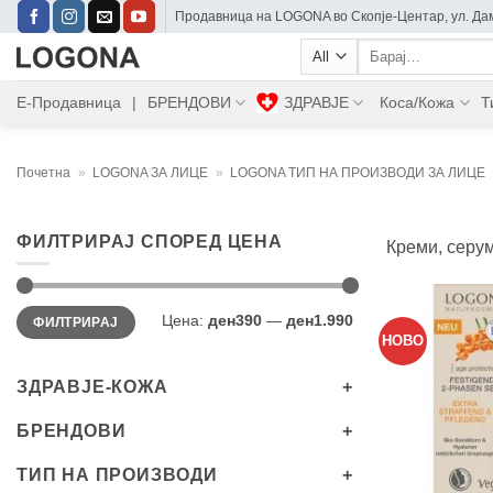
Skip
Прoдавница на LOGONA во Скопје-Центар, ул. Дам
to
Барај:
content
Е-Продавница
|
БРЕНДОВИ
ЗДРАВЈЕ
Коса/Кожа
Т
Почетна
»
LOGONA ЗА ЛИЦЕ
»
LOGONA ТИП НА ПРОИЗВОДИ ЗА ЛИЦЕ
ФИЛТРИРАЈ СПОРЕД ЦЕНА
Креми, серу
Мин.
Максимална
Цена:
ден390
—
ден1.990
ФИЛТРИРАЈ
цена
цена
НОВО
ЗДРАВЈЕ-КОЖА
БРЕНДОВИ
ТИП НА ПРОИЗВОДИ