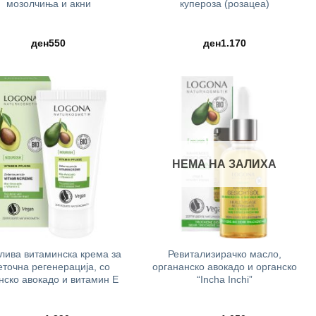
мозолчиња и акни
купероза (розацеа)
ден
550
ден
1.170
НЕМА НА ЗАЛИХА
+
лива витаминска крема за
Ревитализирачко масло,
еточна регенерација, со
органанско авокадо и органско
нско авокадо и витамин Е
“Incha Inchi”