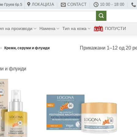
ЛОКАЦИЈА
CONTACT
10:00 - 18:00
е Груев бр.5
ип на производи
Намена
Тип на кожа
ПОПУСТИ
Прикажани 1–12 од 20 р
»
Креми, серуми и флуиди
ми и флуиди