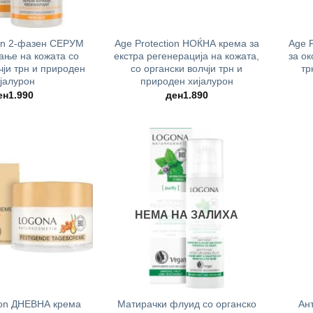
+
+
ion 2-фазен СЕРУМ
Age Protection НОЌНА крема за
Age 
вање на кожата со
екстра регенерација на кожата,
за ок
чји трн и природен
со органски волчји трн и
тр
јалурон
природен хијалурон
ен
1.990
ден
1.890
НЕМА НА ЗАЛИХА
+
+
ion ДНЕВНА крема
Матирачки флуид со органско
Ан