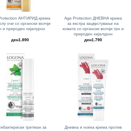
+
Protection АНТИРИД крема
Age Protection ДНЕВНА крема
олу очи со органски волчји
за екстра зацврстување на
н и природен хијалурон
кожата со органски волчји трн и
природен хијалурон
ден
1.890
ден
1.790
+
тибактериски третман за
Дневна и ноќна крема против