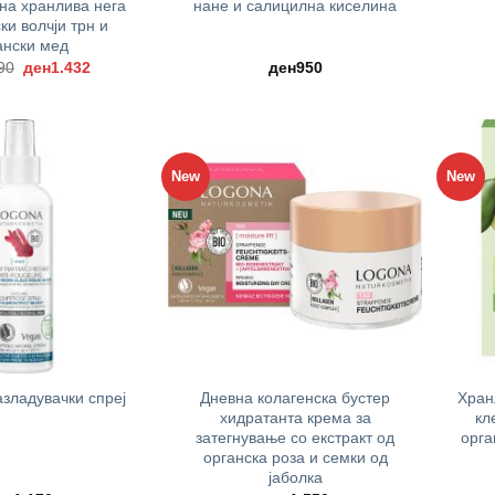
на хранлива нега
нане и салицилна киселина
ки волчји трн и
ански мед
Original
Current
90
ден
1.432
ден
950
price
price
was:
is:
ден1.790.
ден1.432.
New
New
+
+
Дневна колагенска бустер
Хран
зладувачки спреј
хидратанта крема за
кл
затегнување со екстракт од
орга
органска роза и семки од
јаболка