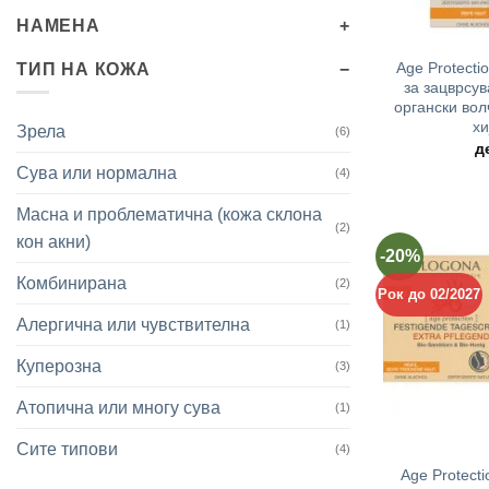
+
НАМЕНА
Age Protect
ТИП НА КОЖА
за зацврсу
органски вол
хи
Зрела
(6)
д
Сува или нормална
(4)
Масна и проблематична (кожа склона
(2)
кон акни)
-20%
Комбинирана
(2)
Рок до 02/2027
Алергична или чувствителна
(1)
Куперозна
(3)
Атопична или многу сува
(1)
+
Сите типови
(4)
Age Protect