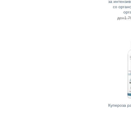
за интензив
со органс
орг
ден
1.7
+
Купероза ра