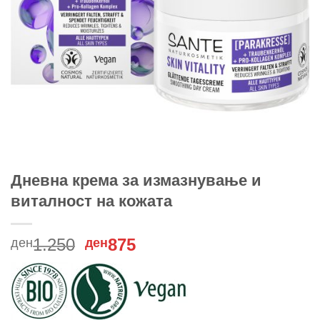
Дневна крема за измазнување и
виталност на кожата
Original
Current
1.250
875
ден
ден
price
price
was:
is:
ден1.250.
ден875.