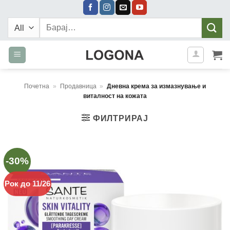
Skip
to
Барај:
content
Почетна
»
Продавница
»
Дневна крема за измазнување и
виталност на кожата
ФИЛТРИРАЈ
-30%
Рок до 11/26