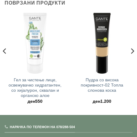
ПОВРЗАНИ ПРОДУКТИ
Гел за чистење лице,
Пудра со висока
освежувачко хидратантен,
покривност-02 Топла
со хијалурон, сквалан и
слонова коска
органско алое
ден
550
ден
1.200
НАРАЧКА ПО ТЕЛЕФОН НА 078/288-504