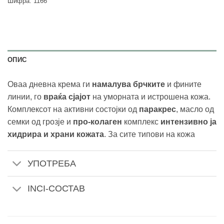
Шифра:
1166
ОПИС
Оваа дневна крема ги
намалува брчките
и фините
линии, го
враќа сјајот
на уморната и истрошена кожа.
Комплексот на активни состојки од
паракрес
, масло од
семки од грозје и
про-колаген
комплекс
интензивно ја
хидрира и храни кожата
. За сите типови на кожа
УПОТРЕБА
INCI-СОСТАВ