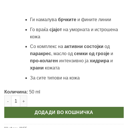
Ги намалува
брчките
и фините линии
Го враќа
сјајот
на уморната и истрошена
кожа
Со комплекс на
активни состојки
од
паракрес
, масло од
семки од грозје
и
про-колаген
интензивно ја
хидрира
и
храни
кожата
За сите типови на кожа
Количина:
50 ml
Дневна крема за измазнување и виталност на кожата колич
ДОДАДИ ВО КОШНИЧКА