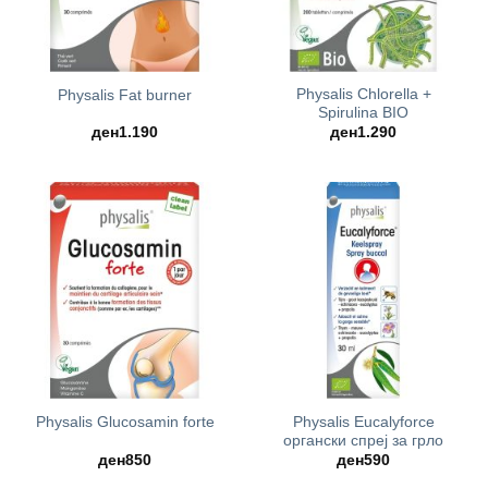
Physalis Chlorella +
Physalis Fat burner
Spirulina BIO
ден
1.190
ден
1.290
Physalis Eucalyforce
Physalis Glucosamin forte
органски спреј за грло
ден
850
ден
590