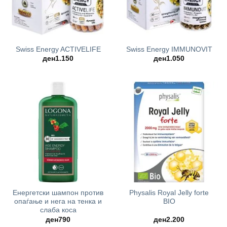
Swiss Energy ACTIVELIFE
Swiss Energy IMMUNOVIT
ден
1.150
ден
1.050
Енергетски шампон против
Physalis Royal Jelly forte
опаѓање и нега на тенка и
BIO
слаба коса
ден
790
ден
2.200