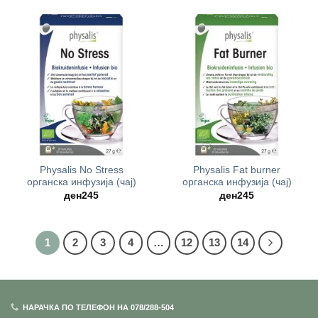
Physalis No Stress
Physalis Fat burner
oрганска инфузија (чај)
oрганска инфузија (чај)
ден
245
ден
245
1
2
3
4
…
12
13
14
НАРАЧКА ПО ТЕЛЕФОН НА 078/288-504