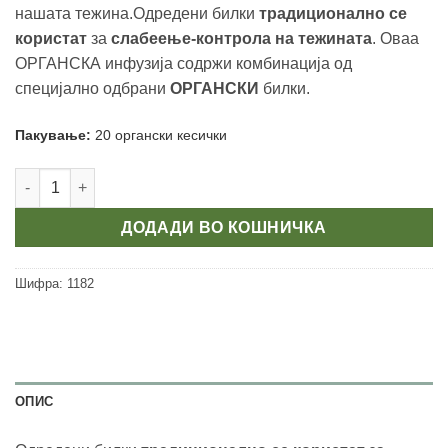
нашата тежина.Одредени билки
традиционално се
користат
за
слабеење-контрола на тежината
. Оваа
ОРГАНСКА инфузија содржи комбинација од
специјално одбрани
ОРГАНСКИ
билки.
Пакување:
20 органски кесички
Physalis Fat burner oрганска инфузија (чај) количина
ДОДАДИ ВО КОШНИЧКА
Шифра:
1182
ОПИС