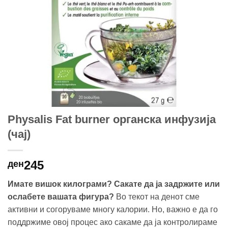
Physalis Fat burner oрганска инфузија
(чај)
245
ден
Имате вишок килограми?
Сакате да ја задржите или
ослабете вашата фигура?
Во текот на денот сме
активни и согоруваме многу калории. Но, важно е да го
поддржиме овој процес ако сакаме да ја контролираме