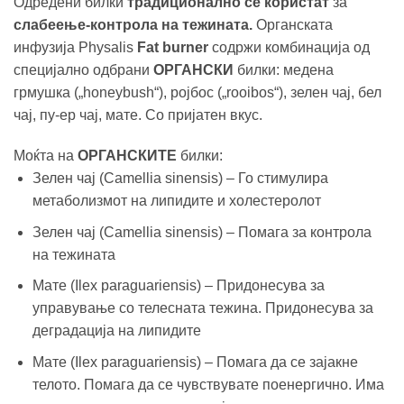
Одредени билки
традиционално се користат
за
слабеење-контрола на тежината.
Органската
инфузија Physalis
Fat burner
содржи комбинација од
специјално одбрани
ОРГАНСКИ
билки: меденa
грмушка („honeybush“), роjбос („rooibos“), зелен чај, бел
чај, пу-ер чај, мате. Со пријатен вкус.
Моќта на
ОРГАНСКИТЕ
билки:
Зелен чај (Camellia sinensis) – Го стимулира
метаболизмот на липидите и холестеролот
Зелен чај (Camellia sinensis) – Помага за контрола
на тежината
Мате (Ilex paraguariensis) – Придонесува за
управување со телесната тежина. Придонесува за
деградација на липидите
Мате (Ilex paraguariensis) – Помага да се зајакне
телото. Помага да се чувствувате поенергично. Има