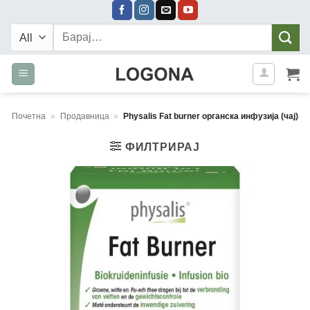
Skip
to
Барај:
content
Почетна
»
Продавница
»
Physalis Fat burner oрганска инфузија (чај)
ФИЛТРИРАЈ